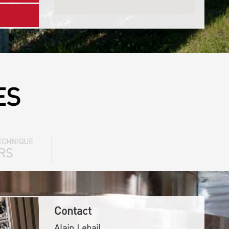
ES
ECHNIQUE
RS
Contact
Alain Lebail