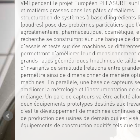
VMI pendant le projet Européen PLEASURE sur la
et matières grasses dans les pâtes céréalières. 
structuration de systèmes à base d'ingrédients l
(poudres) pose des problèmes particuliers que l'
agroalimentaire, pharmaceutique, cosmétique, et
recherche se construiront sur une banque de do
d'essais et tests sur des machines de différente
permettront d'améliorer leur dimensionnement en
grands ratios géométriques (machines de taille var
d'invariants de similitude (relations entre grande
permettra ainsi de dimensionner de manière opti
machines. En parallèle, une base de capteurs se
améliorer la métrologie et l'instrumentation de
mélange. Un parc de capteurs va être acheté alo
deux équipements prototypes destinés aux trava
c'est le développement de machines continues qu
de production des usines de demain qui est visé
équipements de construction additifs tels que d