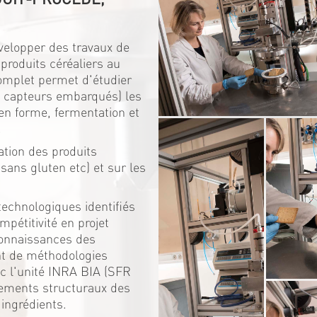
elopper des travaux de
 produits céréaliers au
complet permet d'étudier
ec capteurs embarqués) les
en forme, fermentation et
.
ation des produits
sans gluten etc) et sur les
technologiques identifiés
mpétitivité en projet
connaissances des
nt de méthodologies
vec l'unité INRA BIA (SFR
gements structuraux des
 ingrédients.