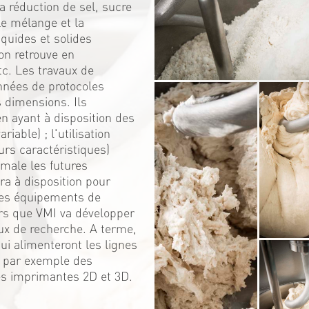
 réduction de sel, sucre
Le mélange et la
iquides et solides
on retrouve en
c. Les travaux de
nnées de protocoles
s dimensions. Ils
 ayant à disposition des
iable) ; l'utilisation
urs caractéristiques)
male les futures
ra à disposition pour
 ces équipements de
rs que VMI va développer
ux de recherche. A terme,
i alimenteront les lignes
; par exemple des
es imprimantes 2D et 3D.