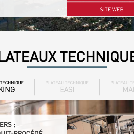
SITE WEB
LATEAUX TECHNIQU
 TECHNIQUE
PLATEAU TECHNIQUE
PLATEAU T
KING
EASI
MA
ERS ;
DUIT-PROCÉDÉ,