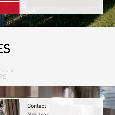
ES
ECHNIQUE
RS
Contact
Alain Lebail