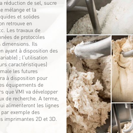
 réduction de sel, sucre
Le mélange et la
iquides et solides
on retrouve en
c. Les travaux de
nnées de protocoles
s dimensions. Ils
 ayant à disposition des
iable) ; l'utilisation
urs caractéristiques)
male les futures
ra à disposition pour
 ces équipements de
rs que VMI va développer
ux de recherche. A terme,
i alimenteront les lignes
; par exemple des
es imprimantes 2D et 3D.