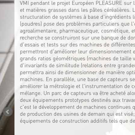
VMI pendant le projet Européen PLEASURE sur la
et matières grasses dans les pâtes céréalières. 
structuration de systèmes à base d'ingrédients l
(poudres) pose des problèmes particuliers que l'
agroalimentaire, pharmaceutique, cosmétique, et
recherche se construiront sur une banque de do
d'essais et tests sur des machines de différente
permettront d'améliorer leur dimensionnement en
grands ratios géométriques (machines de taille var
d'invariants de similitude (relations entre grande
permettra ainsi de dimensionner de manière opti
machines. En parallèle, une base de capteurs se
améliorer la métrologie et l'instrumentation de
mélange. Un parc de capteurs va être acheté alo
deux équipements prototypes destinés aux trava
c'est le développement de machines continues qu
de production des usines de demain qui est visé
équipements de construction additifs tels que d