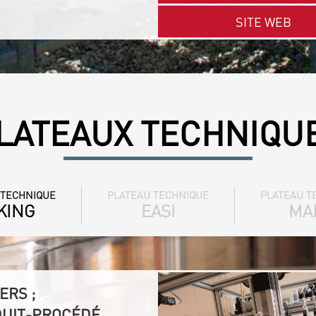
SITE WEB
LATEAUX TECHNIQU
 TECHNIQUE
PLATEAU TECHNIQUE
PLATEAU T
KING
EASI
MA
ERS ;
DUIT-PROCÉDÉ,