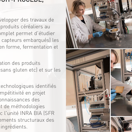
elopper des travaux de
 produits céréaliers au
complet permet d'étudier
ec capteurs embarqués) les
en forme, fermentation et
.
ation des produits
sans gluten etc) et sur les
technologiques identifiés
mpétitivité en projet
connaissances des
nt de méthodologies
vec l'unité INRA BIA (SFR
gements structuraux des
 ingrédients.