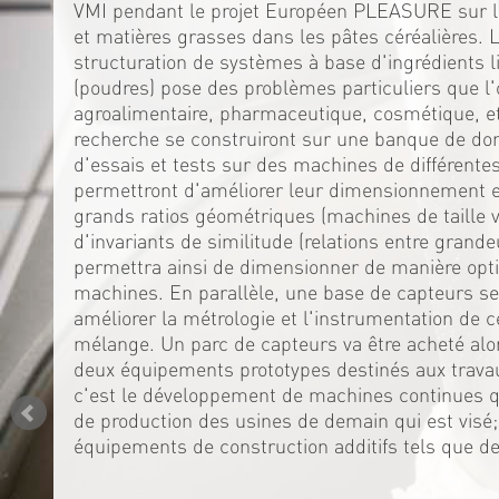
VMI pendant le projet Européen PLEASURE sur la
et matières grasses dans les pâtes céréalières. 
structuration de systèmes à base d'ingrédients l
(poudres) pose des problèmes particuliers que l'
agroalimentaire, pharmaceutique, cosmétique, et
recherche se construiront sur une banque de do
d'essais et tests sur des machines de différente
permettront d'améliorer leur dimensionnement en
grands ratios géométriques (machines de taille var
d'invariants de similitude (relations entre grande
permettra ainsi de dimensionner de manière opti
machines. En parallèle, une base de capteurs se
améliorer la métrologie et l'instrumentation de
mélange. Un parc de capteurs va être acheté alo
deux équipements prototypes destinés aux trava
c'est le développement de machines continues qu
de production des usines de demain qui est visé
équipements de construction additifs tels que d