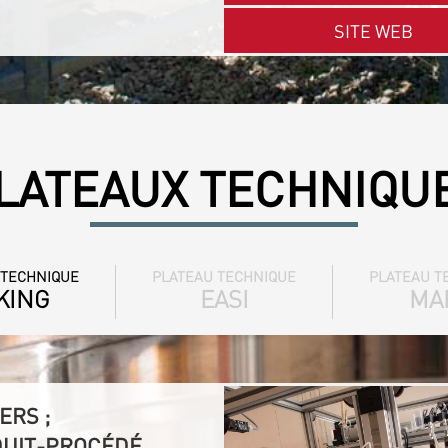
SITE WEB
LATEAUX TECHNIQU
 TECHNIQUE
PLATEAU TECHNIQUE
PLATEAU T
KING
EASI
MA
ERS ;
DUIT-PROCÉDÉ,