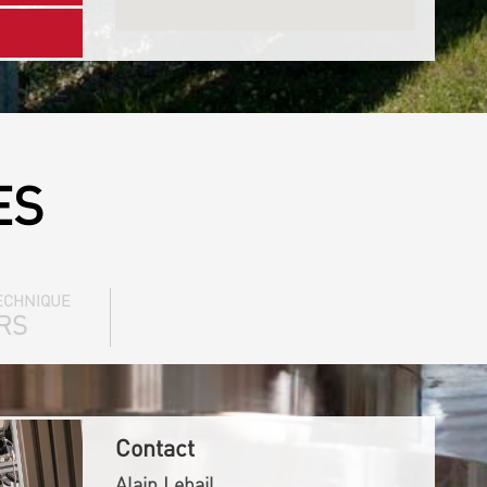
ES
ECHNIQUE
RS
Contact
Alain Lebail