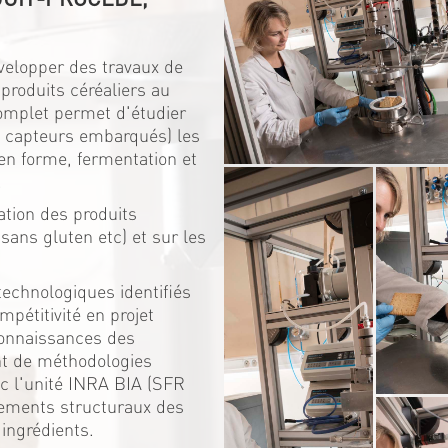
elopper des travaux de
 produits céréaliers au
complet permet d'étudier
ec capteurs embarqués) les
en forme, fermentation et
.
ation des produits
sans gluten etc) et sur les
technologiques identifiés
mpétitivité en projet
connaissances des
nt de méthodologies
vec l'unité INRA BIA (SFR
gements structuraux des
 ingrédients.