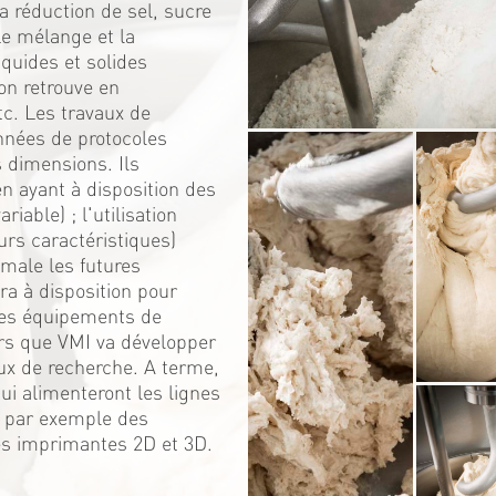
 réduction de sel, sucre
Le mélange et la
iquides et solides
on retrouve en
c. Les travaux de
nnées de protocoles
s dimensions. Ils
 ayant à disposition des
iable) ; l'utilisation
urs caractéristiques)
male les futures
ra à disposition pour
 ces équipements de
rs que VMI va développer
ux de recherche. A terme,
i alimenteront les lignes
; par exemple des
es imprimantes 2D et 3D.