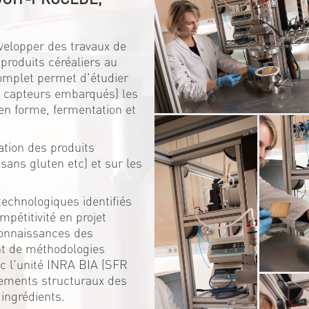
elopper des travaux de
 produits céréaliers au
complet permet d'étudier
ec capteurs embarqués) les
en forme, fermentation et
.
ation des produits
sans gluten etc) et sur les
technologiques identifiés
mpétitivité en projet
connaissances des
nt de méthodologies
vec l'unité INRA BIA (SFR
gements structuraux des
 ingrédients.