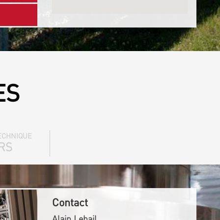
ES
ECHNIQUE
RS
Contact
Alain Lebail