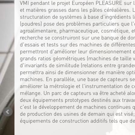
VMI pendant le projet Européen PLEASURE sur la
et matières grasses dans les pâtes céréalières. 
structuration de systèmes à base d'ingrédients l
(poudres) pose des problèmes particuliers que l'
agroalimentaire, pharmaceutique, cosmétique, et
recherche se construiront sur une banque de do
d'essais et tests sur des machines de différente
permettront d'améliorer leur dimensionnement en
grands ratios géométriques (machines de taille var
d'invariants de similitude (relations entre grande
permettra ainsi de dimensionner de manière opti
machines. En parallèle, une base de capteurs se
améliorer la métrologie et l'instrumentation de
mélange. Un parc de capteurs va être acheté alo
deux équipements prototypes destinés aux trava
c'est le développement de machines continues qu
de production des usines de demain qui est visé
équipements de construction additifs tels que d