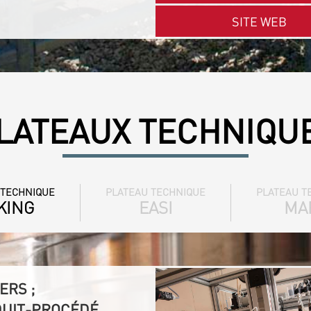
SITE WEB
LATEAUX TECHNIQU
 TECHNIQUE
PLATEAU TECHNIQUE
PLATEAU T
KING
EASI
MA
ERS ;
DUIT-PROCÉDÉ,