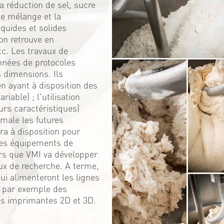
 réduction de sel, sucre
Le mélange et la
iquides et solides
on retrouve en
c. Les travaux de
nnées de protocoles
s dimensions. Ils
 ayant à disposition des
iable) ; l'utilisation
urs caractéristiques)
male les futures
ra à disposition pour
 ces équipements de
rs que VMI va développer
ux de recherche. A terme,
i alimenteront les lignes
; par exemple des
es imprimantes 2D et 3D.