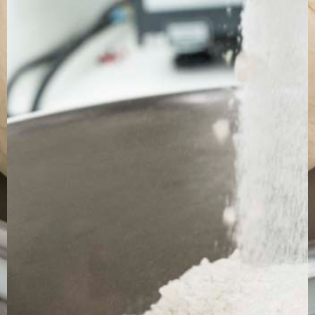
TÉLÉCHARGEZ LA PLAQUETTE
SITE WEB
Contact
Jérémy PRUVOST
Mail :
algosolis@univ-nantes.fr