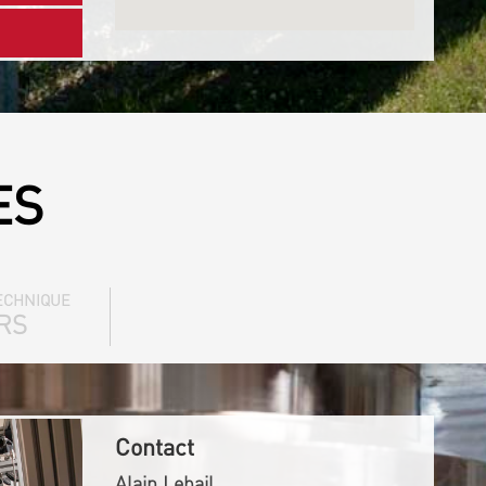
ES
ECHNIQUE
RS
Contact
Alain Lebail