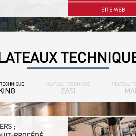
SITE WEB
LATEAUX TECHNIQU
 TECHNIQUE
PLATEAU TECHNIQUE
PLATEAU T
KING
EASI
MA
ERS ;
DUIT-PROCÉDÉ,