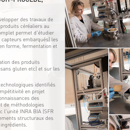
elopper des travaux de
 produits céréaliers au
complet permet d'étudier
ec capteurs embarqués) les
en forme, fermentation et
.
ation des produits
sans gluten etc) et sur les
technologiques identifiés
mpétitivité en projet
connaissances des
nt de méthodologies
vec l'unité INRA BIA (SFR
gements structuraux des
 ingrédients.