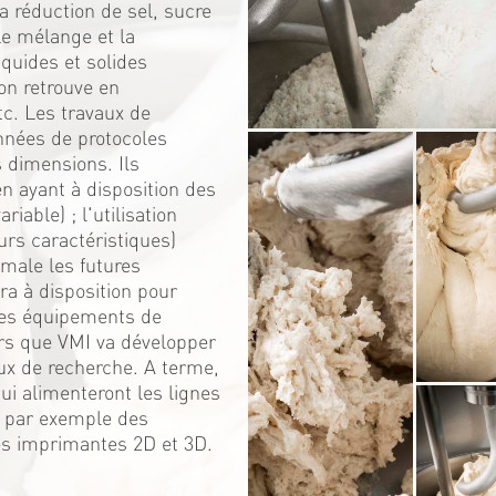
 réduction de sel, sucre
Le mélange et la
iquides et solides
on retrouve en
c. Les travaux de
nnées de protocoles
s dimensions. Ils
 ayant à disposition des
iable) ; l'utilisation
urs caractéristiques)
male les futures
ra à disposition pour
 ces équipements de
rs que VMI va développer
ux de recherche. A terme,
i alimenteront les lignes
; par exemple des
es imprimantes 2D et 3D.