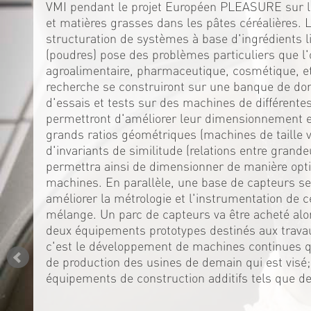
VMI pendant le projet Européen PLEASURE sur la
et matières grasses dans les pâtes céréalières. 
structuration de systèmes à base d'ingrédients l
(poudres) pose des problèmes particuliers que l'
agroalimentaire, pharmaceutique, cosmétique, et
recherche se construiront sur une banque de do
d'essais et tests sur des machines de différente
permettront d'améliorer leur dimensionnement en
grands ratios géométriques (machines de taille var
d'invariants de similitude (relations entre grande
permettra ainsi de dimensionner de manière opti
machines. En parallèle, une base de capteurs se
améliorer la métrologie et l'instrumentation de
mélange. Un parc de capteurs va être acheté alo
deux équipements prototypes destinés aux trava
c'est le développement de machines continues qu
de production des usines de demain qui est visé
équipements de construction additifs tels que d