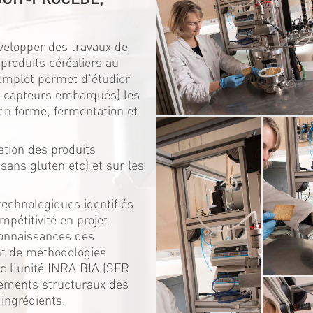
elopper des travaux de
 produits céréaliers au
complet permet d'étudier
ec capteurs embarqués) les
en forme, fermentation et
.
ation des produits
sans gluten etc) et sur les
technologiques identifiés
mpétitivité en projet
connaissances des
nt de méthodologies
vec l'unité INRA BIA (SFR
gements structuraux des
 ingrédients.