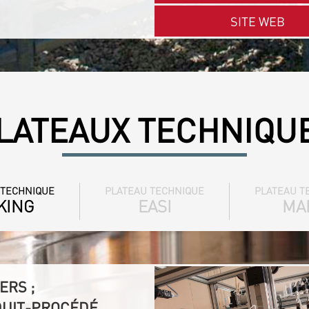
SITE WEB
LATEAUX TECHNIQU
 TECHNIQUE
PLATEAU TECHNIQUE
PLATEAU T
KING
EASI
MA
ERS ;
DUIT-PROCÉDÉ,