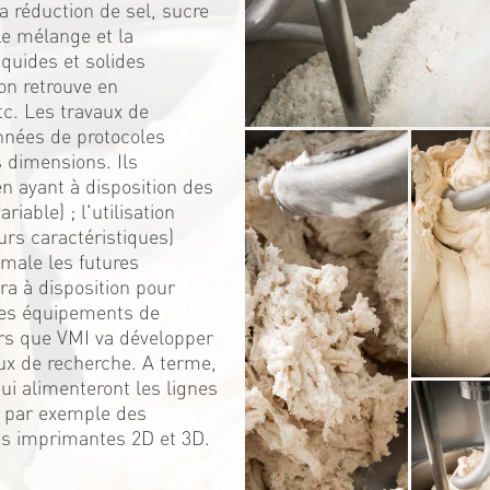
 réduction de sel, sucre
Le mélange et la
iquides et solides
on retrouve en
c. Les travaux de
nnées de protocoles
s dimensions. Ils
 ayant à disposition des
iable) ; l'utilisation
urs caractéristiques)
male les futures
ra à disposition pour
 ces équipements de
rs que VMI va développer
ux de recherche. A terme,
i alimenteront les lignes
; par exemple des
es imprimantes 2D et 3D.