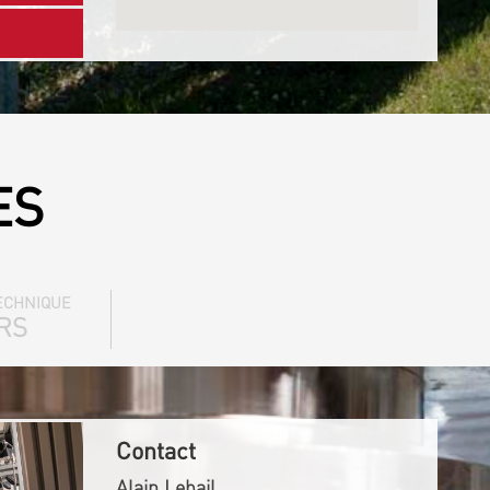
ES
ECHNIQUE
RS
Contact
Alain Lebail