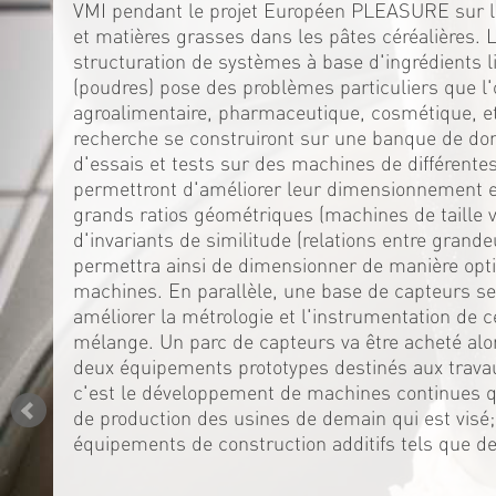
VMI pendant le projet Européen PLEASURE sur la
et matières grasses dans les pâtes céréalières. 
structuration de systèmes à base d'ingrédients l
(poudres) pose des problèmes particuliers que l'
agroalimentaire, pharmaceutique, cosmétique, et
recherche se construiront sur une banque de do
d'essais et tests sur des machines de différente
permettront d'améliorer leur dimensionnement en
grands ratios géométriques (machines de taille var
d'invariants de similitude (relations entre grande
permettra ainsi de dimensionner de manière opti
machines. En parallèle, une base de capteurs se
améliorer la métrologie et l'instrumentation de
mélange. Un parc de capteurs va être acheté alo
deux équipements prototypes destinés aux trava
c'est le développement de machines continues qu
de production des usines de demain qui est visé
équipements de construction additifs tels que d