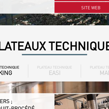
SITE WEB
LATEAUX TECHNIQU
 TECHNIQUE
PLATEAU TECHNIQUE
PLATEAU T
KING
EASI
MA
ERS ;
DUIT-PROCÉDÉ,