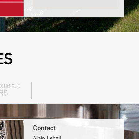
ES
ECHNIQUE
RS
Contact
Alain Lebail