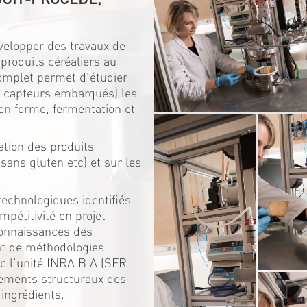
elopper des travaux de
 produits céréaliers au
complet permet d'étudier
ec capteurs embarqués) les
en forme, fermentation et
.
ation des produits
sans gluten etc) et sur les
technologiques identifiés
mpétitivité en projet
connaissances des
nt de méthodologies
vec l'unité INRA BIA (SFR
gements structuraux des
 ingrédients.