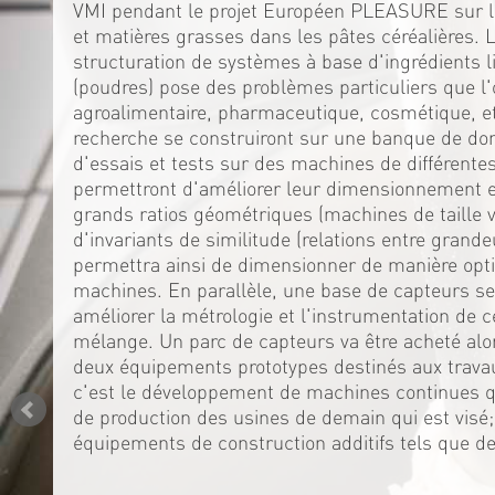
VMI pendant le projet Européen PLEASURE sur la
et matières grasses dans les pâtes céréalières. 
structuration de systèmes à base d'ingrédients l
(poudres) pose des problèmes particuliers que l'
agroalimentaire, pharmaceutique, cosmétique, et
recherche se construiront sur une banque de do
d'essais et tests sur des machines de différente
permettront d'améliorer leur dimensionnement en
grands ratios géométriques (machines de taille var
d'invariants de similitude (relations entre grande
permettra ainsi de dimensionner de manière opti
machines. En parallèle, une base de capteurs se
améliorer la métrologie et l'instrumentation de
mélange. Un parc de capteurs va être acheté alo
deux équipements prototypes destinés aux trava
c'est le développement de machines continues qu
de production des usines de demain qui est visé
équipements de construction additifs tels que d