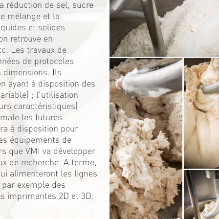
 réduction de sel, sucre
Le mélange et la
iquides et solides
on retrouve en
c. Les travaux de
nnées de protocoles
s dimensions. Ils
 ayant à disposition des
iable) ; l'utilisation
urs caractéristiques)
male les futures
ra à disposition pour
 ces équipements de
rs que VMI va développer
ux de recherche. A terme,
i alimenteront les lignes
; par exemple des
es imprimantes 2D et 3D.