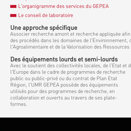
L'organigramme des services du GEPEA
Le conseil de laboratoire
Une approche spécifique
Associer recherche amont et recherche appliquée afin
des procédés dans les domaines de l'Environnement, d
l'Agroalimentaire et de la Valorisation des Ressources
Des équipements lourds et semi-lourds
Avec le soutient des collectivités locales, de l'Etat et 
l'Europe dans le cadre de programmes de recherche
public ou public-privé ou du contrat de Plan Etat
Région, l'UMR GEPEA possède des équipements
utilisés pour des programmes de recherche, en
collaboration et ouverts au travers de ses plate-
formes.