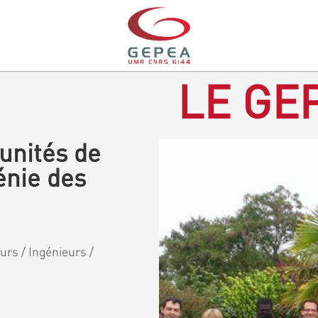
LE GEP
unités de
énie des
rs / Ingénieurs /