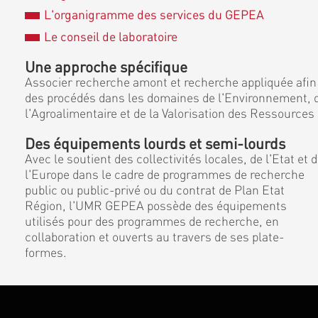
L'organigramme des services du GEPEA
Le conseil de laboratoire
Une approche spécifique
Associer recherche amont et recherche appliquée afin
des procédés dans les domaines de l'Environnement, d
l'Agroalimentaire et de la Valorisation des Ressources
Des équipements lourds et semi-lourds
Avec le soutient des collectivités locales, de l'Etat et 
l'Europe dans le cadre de programmes de recherche
public ou public-privé ou du contrat de Plan Etat
Région, l'UMR GEPEA possède des équipements
utilisés pour des programmes de recherche, en
collaboration et ouverts au travers de ses plate-
formes.