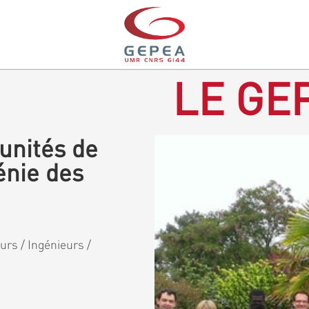
LE GEP
unités de
énie des
rs / Ingénieurs /