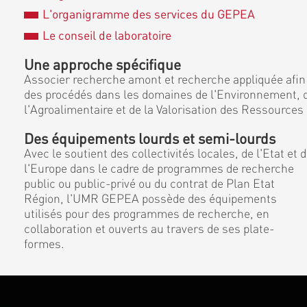
L'organigramme des services du GEPEA
Le conseil de laboratoire
Une approche spécifique
Associer recherche amont et recherche appliquée afin
des procédés dans les domaines de l'Environnement, d
l'Agroalimentaire et de la Valorisation des Ressources
Des équipements lourds et semi-lourds
Avec le soutient des collectivités locales, de l'Etat et 
l'Europe dans le cadre de programmes de recherche
public ou public-privé ou du contrat de Plan Etat
Région, l'UMR GEPEA possède des équipements
utilisés pour des programmes de recherche, en
collaboration et ouverts au travers de ses plate-
formes.