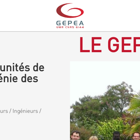
LE GEP
unités de
énie des
rs / Ingénieurs /