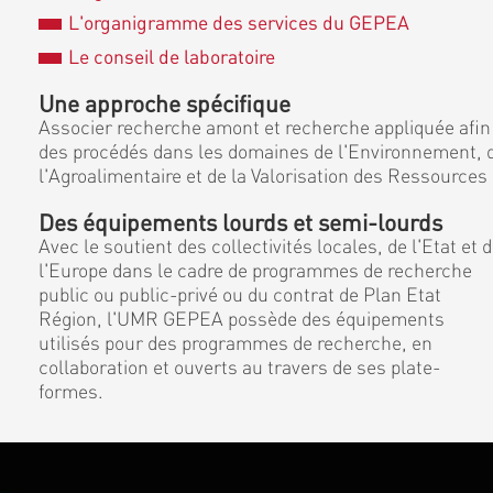
L'organigramme des services du GEPEA
Le conseil de laboratoire
Une approche spécifique
Associer recherche amont et recherche appliquée afin
des procédés dans les domaines de l'Environnement, d
l'Agroalimentaire et de la Valorisation des Ressources
Des équipements lourds et semi-lourds
Avec le soutient des collectivités locales, de l'Etat et 
l'Europe dans le cadre de programmes de recherche
public ou public-privé ou du contrat de Plan Etat
Région, l'UMR GEPEA possède des équipements
utilisés pour des programmes de recherche, en
collaboration et ouverts au travers de ses plate-
formes.