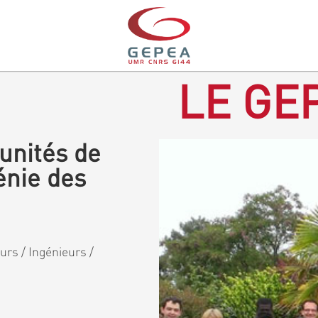
LE GEP
unités de
énie des
rs / Ingénieurs /