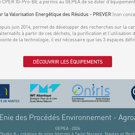
. Le CPER IG-Pro-BE a permis au GEPEA de se doter d'équipemen
ur la Valorisation Energétique des Résidus - PREVER
(non conce
puis juin 2014, permet de développer des recherches sur la ca
lternatifs à partir de ces déchets, la purification et l'utilisati
 pointe de la technologie, il est nécessaire que les 3 espaces déf
DÉCOUVRIR LES ÉQUIPEMENTS
nie des Procédés Environnement - Agro
GEPEA -2026
Studio K - création de sites Internet à Saint-Nazaire, Nantes et Rezé