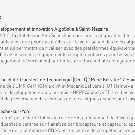
:
eloppement et innovation AlgoSolis à Saint-Nazaire
15, la plateforme AlgoSolis était dans une configuration dite "
fs ainsi que pour des études sur la valorisation des microalgu
et lui permettre de rivaliser avec des plateformes équivalentes
 d'investissement d'équipements complémentaires pour les volets 
agement, sécurisation) sur l'infrastructure initiale ont égaleme
 et de Transfert de Technologie (CRTT) "René Kerviler" à Sai
 de l'UMR GeM (Génie civil et Mécanique) vers l'IUT Heinlex a c
mis le développement du laboratoire GEPEA/site CRTT. Les besoi
es et de préservation des souches de microalgues dédiées aux tra
 Roche-sur-Yon
tur" porté par le laboratoire GEPEA, ambitionnait de développe
ndustrielle centrée sur l'analyse par biocapteurs et capteurs, a
et faire de la plateforme CBAC est un centre de compétences reco