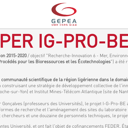
PER IG-PRO-B
gion 2015-2020
/ objectif "Recherche-Innovation 6 - Mer, Environne
 Procédés pour les Bioressources et les Écotechnologies
") a été 
a communauté scientifique de la région ligérienne dans le doma
 construisant une stratégie de développement collective de l'inn
Roche-sur-Yon) et Institut Mines-Télécom Atlantique (site de Nan
 Gonçalves (professeurs des Universités), le projet I-G-Pro-BE 
eformes de recherche et l'aménagement des sites du laboratoir
chercheurs et une douzaine de personnels techniques, le projet
ntes Université, et ont fait l'objet de cofinancements FEDER, É