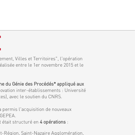
E
ment, Villes et Territoires", l'opération
réalisée entre le 1er novembre 2015 et le
ine du Génie des Procédés* appliqué aux
ovation inter-établissements : Université
tes), avec le soutien du CNRS.
a permis l'acquisition de nouveaux
e GEPEA.
 était structuré en
4 opérations
:
tat-Région, Saint-Nazaire Agglomération,