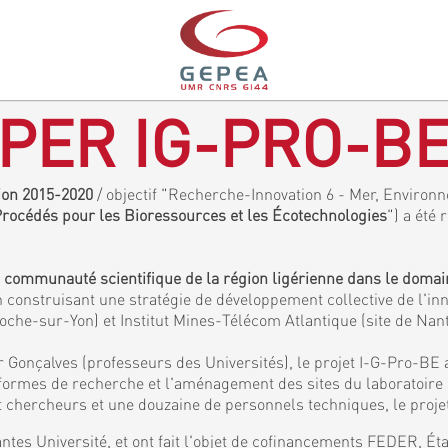
PER IG-PRO-B
gion 2015-2020
/ objectif "Recherche-Innovation 6 - Mer, Environne
 Procédés pour les Bioressources et les Écotechnologies
") a été 
a communauté scientifique de la région ligérienne dans le doma
 construisant une stratégie de développement collective de l'inn
Roche-sur-Yon) et Institut Mines-Télécom Atlantique (site de Nan
 Gonçalves (professeurs des Universités), le projet I-G-Pro-BE 
eformes de recherche et l'aménagement des sites du laboratoir
chercheurs et une douzaine de personnels techniques, le projet
ntes Université, et ont fait l'objet de cofinancements FEDER, É