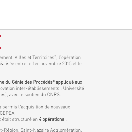
E
ment, Villes et Territoires", l'opération
réalisée entre le 1er novembre 2015 et le
ine du Génie des Procédés* appliqué aux
ovation inter-établissements : Université
tes), avec le soutien du CNRS.
a permis l'acquisition de nouveaux
e GEPEA.
 était structuré en
4 opérations
:
tat-Région, Saint-Nazaire Agglomération,