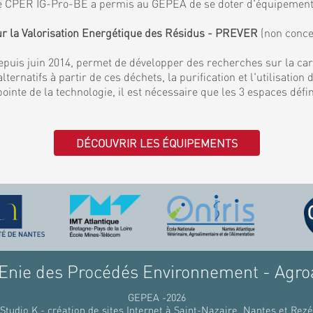
. Le CPER IG-Pro-BE a permis au GEPEA de se doter d'équipemen
ur la Valorisation Energétique des Résidus - PREVER
(non conce
puis juin 2014, permet de développer des recherches sur la ca
lternatifs à partir de ces déchets, la purification et l'utilisati
 pointe de la technologie, il est nécessaire que les 3 espaces déf
DÉCOUVRIR LES ÉQUIPEMENTS
nie des Procédés Environnement - Agro
GEPEA -2026
Studio K - création de sites Internet à Saint-Nazaire, Nantes et Rezé