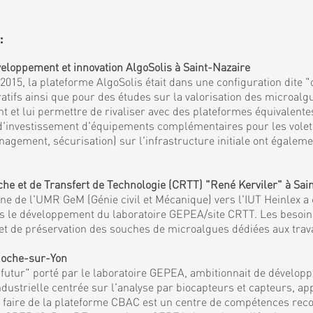
:
eloppement et innovation AlgoSolis à Saint-Nazaire
15, la plateforme AlgoSolis était dans une configuration dite "
fs ainsi que pour des études sur la valorisation des microalgu
et lui permettre de rivaliser avec des plateformes équivalentes
 d'investissement d'équipements complémentaires pour les volets 
agement, sécurisation) sur l'infrastructure initiale ont égaleme
 et de Transfert de Technologie (CRTT) "René Kerviler" à Sai
 de l'UMR GeM (Génie civil et Mécanique) vers l'IUT Heinlex a c
mis le développement du laboratoire GEPEA/site CRTT. Les besoi
es et de préservation des souches de microalgues dédiées aux tra
 Roche-sur-Yon
tur" porté par le laboratoire GEPEA, ambitionnait de développe
ndustrielle centrée sur l'analyse par biocapteurs et capteurs, a
et faire de la plateforme CBAC est un centre de compétences reco