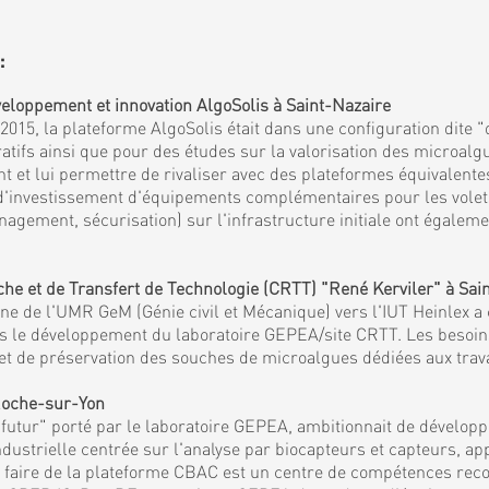
:
eloppement et innovation AlgoSolis à Saint-Nazaire
15, la plateforme AlgoSolis était dans une configuration dite "
fs ainsi que pour des études sur la valorisation des microalgu
et lui permettre de rivaliser avec des plateformes équivalentes
 d'investissement d'équipements complémentaires pour les volets 
agement, sécurisation) sur l'infrastructure initiale ont égaleme
 et de Transfert de Technologie (CRTT) "René Kerviler" à Sai
 de l'UMR GeM (Génie civil et Mécanique) vers l'IUT Heinlex a c
mis le développement du laboratoire GEPEA/site CRTT. Les besoi
es et de préservation des souches de microalgues dédiées aux tra
 Roche-sur-Yon
tur" porté par le laboratoire GEPEA, ambitionnait de développe
ndustrielle centrée sur l'analyse par biocapteurs et capteurs, a
et faire de la plateforme CBAC est un centre de compétences reco