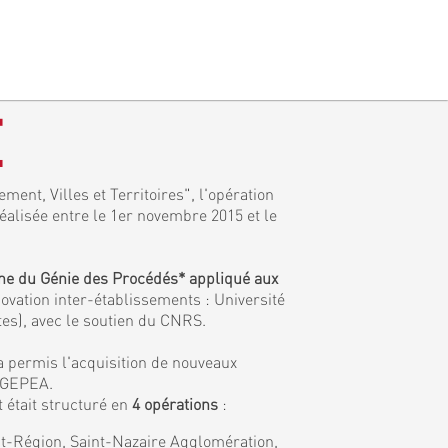
E
ment, Villes et Territoires", l'opération
réalisée entre le 1er novembre 2015 et le
ine du Génie des Procédés* appliqué aux
ovation inter-établissements : Université
tes), avec le soutien du CNRS.
a permis l'acquisition de nouveaux
e GEPEA.
 était structuré en
4 opérations
:
tat-Région, Saint-Nazaire Agglomération,