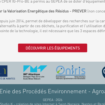
. Le CPER IG-Pro-BE a permis au GEPEA de se doter d'équipemen
ur la Valorisation Energétique des Résidus - PREVER
(non conce
puis juin 2014, permet de développer des recherches sur la ca
lternatifs à partir de ces déchets, la purification et l'utilisati
 pointe de la technologie, il est nécessaire que les 3 espaces déf
DÉCOUVRIR LES ÉQUIPEMENTS
nie des Procédés Environnement - Agro
GEPEA -2026
Studio K - création de sites Internet à Saint-Nazaire, Nantes et Rezé