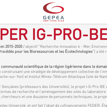
PER IG-PRO-B
gion 2015-2020
/ objectif "Recherche-Innovation 6 - Mer, Environne
 Procédés pour les Bioressources et les Écotechnologies
") a été 
a communauté scientifique de la région ligérienne dans le doma
 construisant une stratégie de développement collective de l'inn
Roche-sur-Yon) et Institut Mines-Télécom Atlantique (site de Nan
 Gonçalves (professeurs des Universités), le projet I-G-Pro-BE 
eformes de recherche et l'aménagement des sites du laboratoir
chercheurs et une douzaine de personnels techniques, le projet
ntes Université, et ont fait l'objet de cofinancements FEDER, É