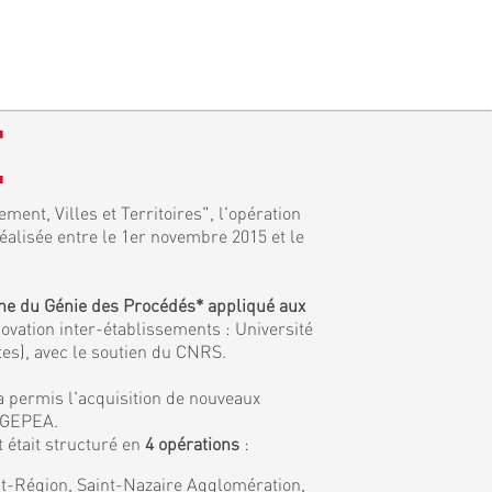
E
ment, Villes et Territoires", l'opération
réalisée entre le 1er novembre 2015 et le
ine du Génie des Procédés* appliqué aux
ovation inter-établissements : Université
tes), avec le soutien du CNRS.
a permis l'acquisition de nouveaux
e GEPEA.
 était structuré en
4 opérations
:
tat-Région, Saint-Nazaire Agglomération,