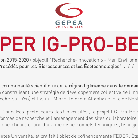
PER IG-PRO-B
gion 2015-2020
/ objectif "Recherche-Innovation 6 - Mer, Environne
 Procédés pour les Bioressources et les Écotechnologies
") a été 
a communauté scientifique de la région ligérienne dans le doma
 construisant une stratégie de développement collective de l'inn
Roche-sur-Yon) et Institut Mines-Télécom Atlantique (site de Nan
 Gonçalves (professeurs des Universités), le projet I-G-Pro-BE 
eformes de recherche et l'aménagement des sites du laboratoir
chercheurs et une douzaine de personnels techniques, le projet
ntes Université, et ont fait l'objet de cofinancements FEDER, É