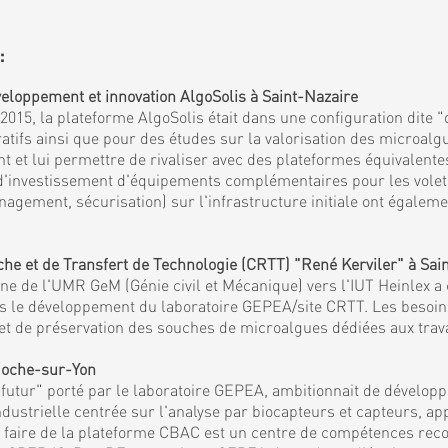
:
eloppement et innovation AlgoSolis à Saint-Nazaire
15, la plateforme AlgoSolis était dans une configuration dite "
fs ainsi que pour des études sur la valorisation des microalgu
et lui permettre de rivaliser avec des plateformes équivalentes
 d'investissement d'équipements complémentaires pour les volets 
agement, sécurisation) sur l'infrastructure initiale ont égaleme
 et de Transfert de Technologie (CRTT) "René Kerviler" à Sai
 de l'UMR GeM (Génie civil et Mécanique) vers l'IUT Heinlex a c
mis le développement du laboratoire GEPEA/site CRTT. Les besoi
es et de préservation des souches de microalgues dédiées aux tra
 Roche-sur-Yon
tur" porté par le laboratoire GEPEA, ambitionnait de développe
ndustrielle centrée sur l'analyse par biocapteurs et capteurs, a
et faire de la plateforme CBAC est un centre de compétences reco