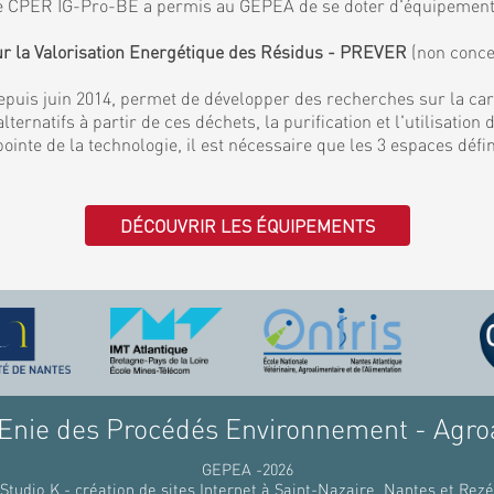
. Le CPER IG-Pro-BE a permis au GEPEA de se doter d'équipemen
ur la Valorisation Energétique des Résidus - PREVER
(non conce
puis juin 2014, permet de développer des recherches sur la ca
lternatifs à partir de ces déchets, la purification et l'utilisati
 pointe de la technologie, il est nécessaire que les 3 espaces déf
DÉCOUVRIR LES ÉQUIPEMENTS
nie des Procédés Environnement - Agro
GEPEA -2026
Studio K - création de sites Internet à Saint-Nazaire, Nantes et Rezé