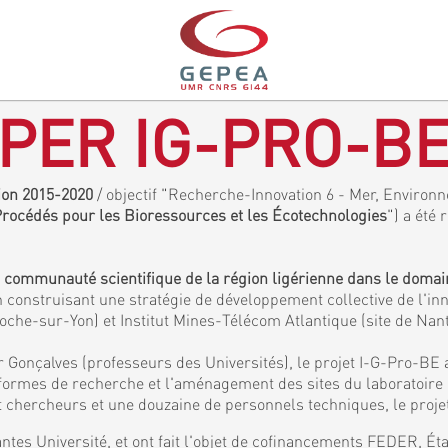
PER IG-PRO-B
gion 2015-2020
/ objectif "Recherche-Innovation 6 - Mer, Environne
 Procédés pour les Bioressources et les Écotechnologies
") a été 
a communauté scientifique de la région ligérienne dans le doma
 construisant une stratégie de développement collective de l'inn
Roche-sur-Yon) et Institut Mines-Télécom Atlantique (site de Nan
 Gonçalves (professeurs des Universités), le projet I-G-Pro-BE 
eformes de recherche et l'aménagement des sites du laboratoir
chercheurs et une douzaine de personnels techniques, le projet
ntes Université, et ont fait l'objet de cofinancements FEDER, É