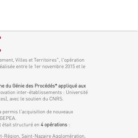
E
ment, Villes et Territoires", l'opération
réalisée entre le 1er novembre 2015 et le
ine du Génie des Procédés* appliqué aux
ovation inter-établissements : Université
tes), avec le soutien du CNRS.
a permis l'acquisition de nouveaux
e GEPEA.
 était structuré en
4 opérations
:
tat-Région, Saint-Nazaire Agglomération,