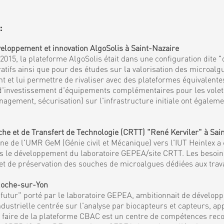
:
eloppement et innovation AlgoSolis à Saint-Nazaire
15, la plateforme AlgoSolis était dans une configuration dite "
fs ainsi que pour des études sur la valorisation des microalgu
et lui permettre de rivaliser avec des plateformes équivalentes
 d'investissement d'équipements complémentaires pour les volets 
agement, sécurisation) sur l'infrastructure initiale ont égaleme
 et de Transfert de Technologie (CRTT) "René Kerviler" à Sai
 de l'UMR GeM (Génie civil et Mécanique) vers l'IUT Heinlex a c
mis le développement du laboratoire GEPEA/site CRTT. Les besoi
es et de préservation des souches de microalgues dédiées aux tra
 Roche-sur-Yon
tur" porté par le laboratoire GEPEA, ambitionnait de développe
ndustrielle centrée sur l'analyse par biocapteurs et capteurs, a
et faire de la plateforme CBAC est un centre de compétences reco