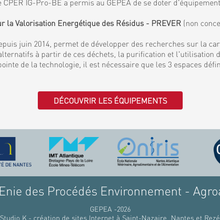
. Le CPER IG-Pro-BE a permis au GEPEA de se doter d'équipemen
ur la Valorisation Energétique des Résidus - PREVER
(non conce
puis juin 2014, permet de développer des recherches sur la ca
lternatifs à partir de ces déchets, la purification et l'utilisati
 pointe de la technologie, il est nécessaire que les 3 espaces déf
DÉCOUVRIR LES ÉQUIPEMENTS
nie des Procédés Environnement - Agro
GEPEA -2026
Studio K - création de sites Internet à Saint-Nazaire, Nantes et Rezé