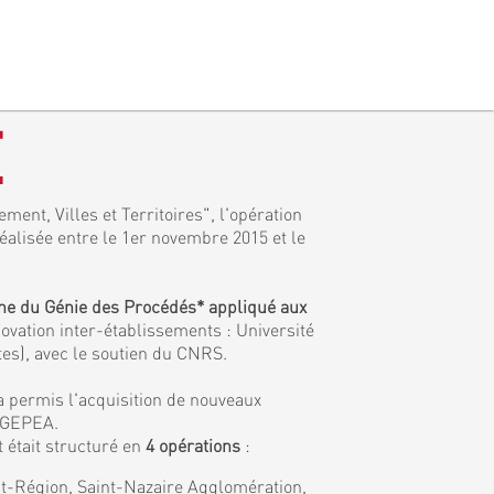
E
ment, Villes et Territoires", l'opération
réalisée entre le 1er novembre 2015 et le
ine du Génie des Procédés* appliqué aux
ovation inter-établissements : Université
tes), avec le soutien du CNRS.
a permis l'acquisition de nouveaux
e GEPEA.
 était structuré en
4 opérations
:
tat-Région, Saint-Nazaire Agglomération,