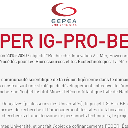
PER IG-PRO-B
gion 2015-2020
/ objectif "Recherche-Innovation 6 - Mer, Environne
 Procédés pour les Bioressources et les Écotechnologies
") a été 
a communauté scientifique de la région ligérienne dans le doma
 construisant une stratégie de développement collective de l'inn
Roche-sur-Yon) et Institut Mines-Télécom Atlantique (site de Nan
 Gonçalves (professeurs des Universités), le projet I-G-Pro-BE 
eformes de recherche et l'aménagement des sites du laboratoir
chercheurs et une douzaine de personnels techniques, le projet
ntes Université, et ont fait l'objet de cofinancements FEDER, É