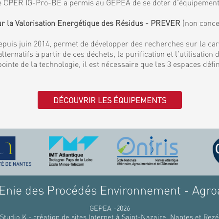
. Le CPER IG-Pro-BE a permis au GEPEA de se doter d'équipemen
ur la Valorisation Energétique des Résidus - PREVER
(non conce
puis juin 2014, permet de développer des recherches sur la ca
lternatifs à partir de ces déchets, la purification et l'utilisati
 pointe de la technologie, il est nécessaire que les 3 espaces déf
DÉCOUVRIR LES ÉQUIPEMENTS
nie des Procédés Environnement - Agro
GEPEA -2026
Studio K - création de sites Internet à Saint-Nazaire, Nantes et Rezé