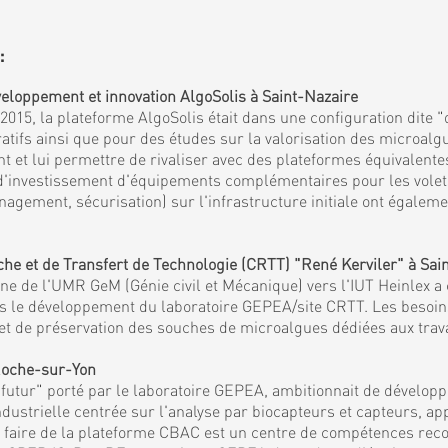
:
eloppement et innovation AlgoSolis à Saint-Nazaire
15, la plateforme AlgoSolis était dans une configuration dite "
fs ainsi que pour des études sur la valorisation des microalgu
et lui permettre de rivaliser avec des plateformes équivalentes
 d'investissement d'équipements complémentaires pour les volets 
agement, sécurisation) sur l'infrastructure initiale ont égaleme
 et de Transfert de Technologie (CRTT) "René Kerviler" à Sai
 de l'UMR GeM (Génie civil et Mécanique) vers l'IUT Heinlex a c
mis le développement du laboratoire GEPEA/site CRTT. Les besoi
es et de préservation des souches de microalgues dédiées aux tra
 Roche-sur-Yon
tur" porté par le laboratoire GEPEA, ambitionnait de développe
ndustrielle centrée sur l'analyse par biocapteurs et capteurs, a
et faire de la plateforme CBAC est un centre de compétences reco