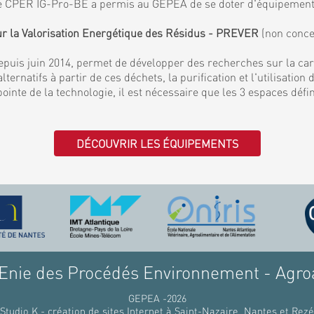
. Le CPER IG-Pro-BE a permis au GEPEA de se doter d'équipemen
ur la Valorisation Energétique des Résidus - PREVER
(non conce
puis juin 2014, permet de développer des recherches sur la ca
lternatifs à partir de ces déchets, la purification et l'utilisati
 pointe de la technologie, il est nécessaire que les 3 espaces déf
DÉCOUVRIR LES ÉQUIPEMENTS
nie des Procédés Environnement - Agro
GEPEA -2026
Studio K - création de sites Internet à Saint-Nazaire, Nantes et Rezé