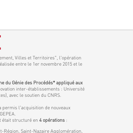
E
ment, Villes et Territoires", l'opération
réalisée entre le 1er novembre 2015 et le
ine du Génie des Procédés* appliqué aux
ovation inter-établissements : Université
tes), avec le soutien du CNRS.
a permis l'acquisition de nouveaux
e GEPEA.
 était structuré en
4 opérations
:
tat-Région, Saint-Nazaire Agglomération,