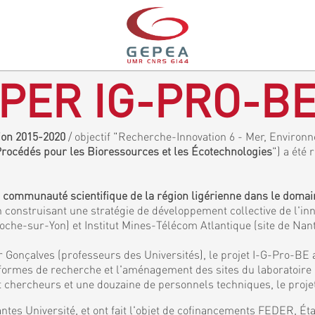
PER IG-PRO-B
gion 2015-2020
/ objectif "Recherche-Innovation 6 - Mer, Environne
 Procédés pour les Bioressources et les Écotechnologies
") a été 
a communauté scientifique de la région ligérienne dans le doma
 construisant une stratégie de développement collective de l'inn
Roche-sur-Yon) et Institut Mines-Télécom Atlantique (site de Nan
 Gonçalves (professeurs des Universités), le projet I-G-Pro-BE 
eformes de recherche et l'aménagement des sites du laboratoir
chercheurs et une douzaine de personnels techniques, le projet
ntes Université, et ont fait l'objet de cofinancements FEDER, É