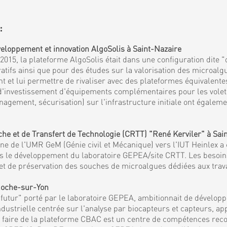
:
eloppement et innovation AlgoSolis à Saint-Nazaire
15, la plateforme AlgoSolis était dans une configuration dite "
fs ainsi que pour des études sur la valorisation des microalgu
et lui permettre de rivaliser avec des plateformes équivalentes
 d'investissement d'équipements complémentaires pour les volets 
agement, sécurisation) sur l'infrastructure initiale ont égaleme
 et de Transfert de Technologie (CRTT) "René Kerviler" à Sai
 de l'UMR GeM (Génie civil et Mécanique) vers l'IUT Heinlex a c
mis le développement du laboratoire GEPEA/site CRTT. Les besoi
es et de préservation des souches de microalgues dédiées aux tra
 Roche-sur-Yon
tur" porté par le laboratoire GEPEA, ambitionnait de développe
ndustrielle centrée sur l'analyse par biocapteurs et capteurs, a
et faire de la plateforme CBAC est un centre de compétences reco