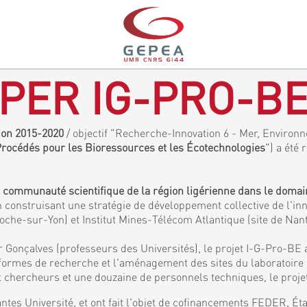
PER IG-PRO-B
gion 2015-2020
/ objectif "Recherche-Innovation 6 - Mer, Environne
 Procédés pour les Bioressources et les Écotechnologies
") a été 
a communauté scientifique de la région ligérienne dans le doma
 construisant une stratégie de développement collective de l'inn
Roche-sur-Yon) et Institut Mines-Télécom Atlantique (site de Nan
 Gonçalves (professeurs des Universités), le projet I-G-Pro-BE 
eformes de recherche et l'aménagement des sites du laboratoir
chercheurs et une douzaine de personnels techniques, le projet
ntes Université, et ont fait l'objet de cofinancements FEDER, É