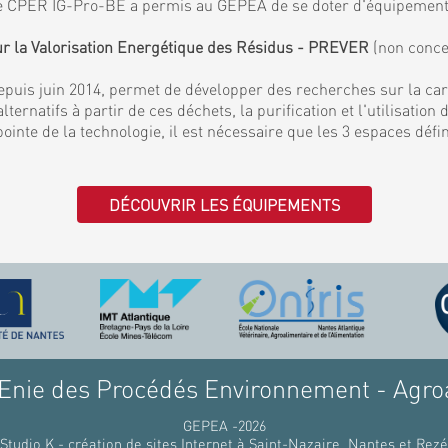
. Le CPER IG-Pro-BE a permis au GEPEA de se doter d'équipemen
ur la Valorisation Energétique des Résidus - PREVER
(non conce
puis juin 2014, permet de développer des recherches sur la ca
lternatifs à partir de ces déchets, la purification et l'utilisati
 pointe de la technologie, il est nécessaire que les 3 espaces déf
DÉCOUVRIR LES ÉQUIPEMENTS
nie des Procédés Environnement - Agro
GEPEA -2026
Studio K - création de sites Internet à Saint-Nazaire, Nantes et Rezé