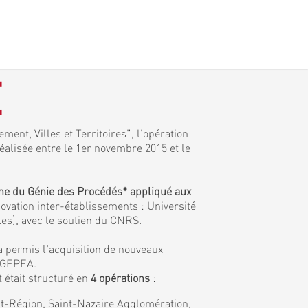
E
ment, Villes et Territoires", l'opération
réalisée entre le 1er novembre 2015 et le
ine du Génie des Procédés* appliqué aux
ovation inter-établissements : Université
tes), avec le soutien du CNRS.
a permis l'acquisition de nouveaux
e GEPEA.
 était structuré en
4 opérations
:
tat-Région, Saint-Nazaire Agglomération,