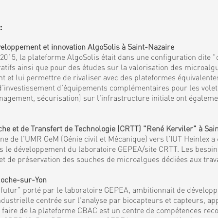
:
eloppement et innovation AlgoSolis à Saint-Nazaire
15, la plateforme AlgoSolis était dans une configuration dite "
fs ainsi que pour des études sur la valorisation des microalgu
et lui permettre de rivaliser avec des plateformes équivalentes
 d'investissement d'équipements complémentaires pour les volets 
agement, sécurisation) sur l'infrastructure initiale ont égaleme
 et de Transfert de Technologie (CRTT) "René Kerviler" à Sai
 de l'UMR GeM (Génie civil et Mécanique) vers l'IUT Heinlex a c
mis le développement du laboratoire GEPEA/site CRTT. Les besoi
es et de préservation des souches de microalgues dédiées aux tra
 Roche-sur-Yon
tur" porté par le laboratoire GEPEA, ambitionnait de développe
ndustrielle centrée sur l'analyse par biocapteurs et capteurs, a
et faire de la plateforme CBAC est un centre de compétences reco