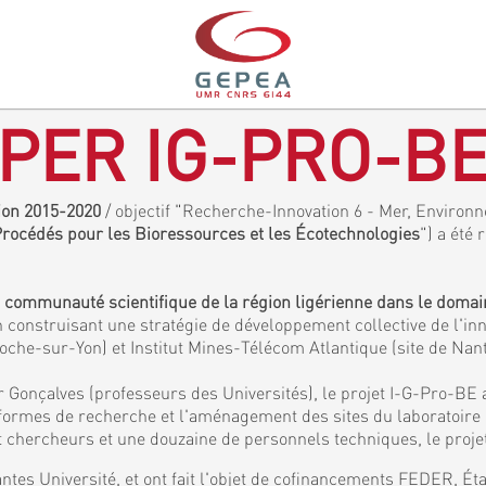
PER IG-PRO-B
gion 2015-2020
/ objectif "Recherche-Innovation 6 - Mer, Environne
 Procédés pour les Bioressources et les Écotechnologies
") a été 
a communauté scientifique de la région ligérienne dans le doma
 construisant une stratégie de développement collective de l'inn
Roche-sur-Yon) et Institut Mines-Télécom Atlantique (site de Nan
 Gonçalves (professeurs des Universités), le projet I-G-Pro-BE 
eformes de recherche et l'aménagement des sites du laboratoir
chercheurs et une douzaine de personnels techniques, le projet
ntes Université, et ont fait l'objet de cofinancements FEDER, É