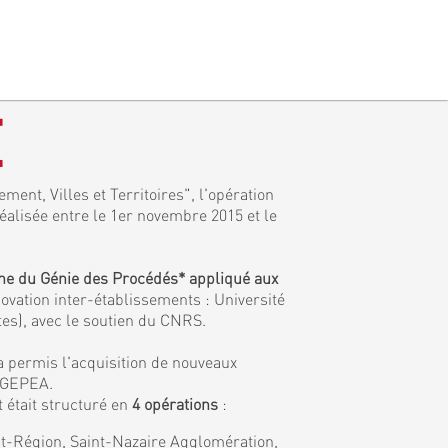
E
ment, Villes et Territoires", l'opération
réalisée entre le 1er novembre 2015 et le
ine du Génie des Procédés* appliqué aux
ovation inter-établissements : Université
tes), avec le soutien du CNRS.
a permis l'acquisition de nouveaux
e GEPEA.
 était structuré en
4 opérations
:
tat-Région, Saint-Nazaire Agglomération,