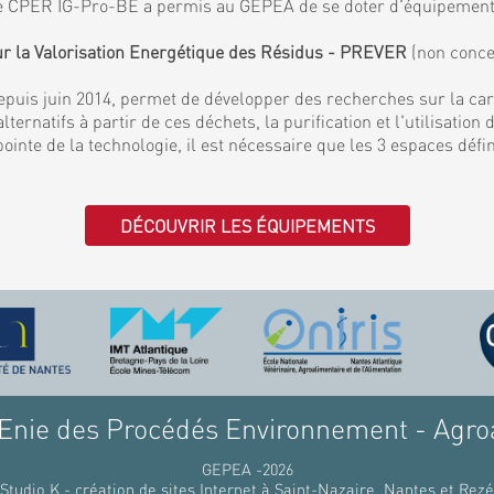
. Le CPER IG-Pro-BE a permis au GEPEA de se doter d'équipemen
ur la Valorisation Energétique des Résidus - PREVER
(non conce
puis juin 2014, permet de développer des recherches sur la ca
lternatifs à partir de ces déchets, la purification et l'utilisati
 pointe de la technologie, il est nécessaire que les 3 espaces déf
DÉCOUVRIR LES ÉQUIPEMENTS
nie des Procédés Environnement - Agro
GEPEA -2026
Studio K - création de sites Internet à Saint-Nazaire, Nantes et Rezé