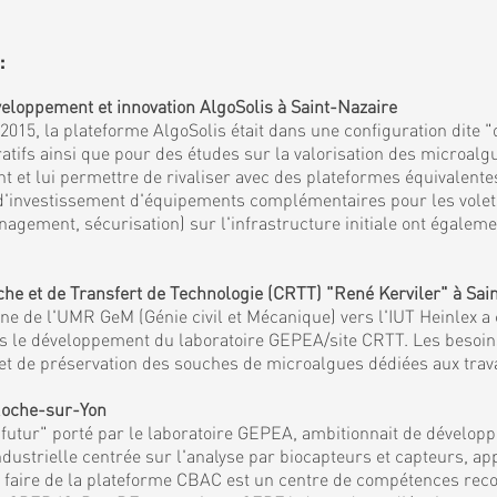
:
eloppement et innovation AlgoSolis à Saint-Nazaire
15, la plateforme AlgoSolis était dans une configuration dite "
fs ainsi que pour des études sur la valorisation des microalgu
et lui permettre de rivaliser avec des plateformes équivalentes
 d'investissement d'équipements complémentaires pour les volets 
agement, sécurisation) sur l'infrastructure initiale ont égaleme
 et de Transfert de Technologie (CRTT) "René Kerviler" à Sai
 de l'UMR GeM (Génie civil et Mécanique) vers l'IUT Heinlex a c
mis le développement du laboratoire GEPEA/site CRTT. Les besoi
es et de préservation des souches de microalgues dédiées aux tra
 Roche-sur-Yon
tur" porté par le laboratoire GEPEA, ambitionnait de développe
ndustrielle centrée sur l'analyse par biocapteurs et capteurs, a
et faire de la plateforme CBAC est un centre de compétences reco