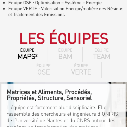
Equipe OSE : Optimisation – Système – Energie
Equipe VERTE : Valorisation Energie/matière des Résidus
et Traitement des Emissions
LES ÉQUIPES
ÉQUIPE
ÉQUIPE
ÉQUIPE
MAPS²
BAM
TEAM
ÉQUIPE
ÉQUIPE
OSE
VERTE
Matrices et Aliments, Procédés,
Propriétés, Structure, Sensoriel
L'équipe est fortement pluridisciplinaire. Elle
rassemble des chercheurs et ingénieurs d'ONIRIS,
de l'Université de Nantes et du CNRS autour des
procédés de transformation des matrices