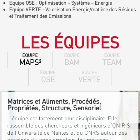
Equipe OSE : Optimisation – Système – Energie
Equipe VERTE : Valorisation Energie/matière des Résidus
et Traitement des Emissions
LES ÉQUIPES
ÉQUIPE
ÉQUIPE
ÉQUIPE
MAPS²
BAM
TEAM
ÉQUIPE
ÉQUIPE
OSE
VERTE
Matrices et Aliments, Procédés,
Propriétés, Structure, Sensoriel
L'équipe est fortement pluridisciplinaire. Elle
rassemble des chercheurs et ingénieurs d'ONIRIS,
de l'Université de Nantes et du CNRS autour des
procédés de transformation des matrices