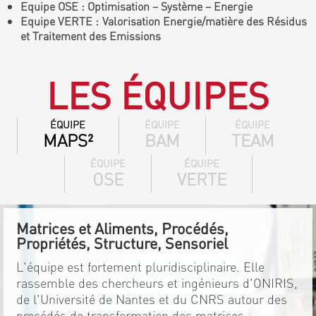
Equipe OSE : Optimisation – Système – Energie
Equipe VERTE : Valorisation Energie/matière des Résidus
et Traitement des Emissions
LES ÉQUIPES
ÉQUIPE
ÉQUIPE
ÉQUIPE
MAPS²
BAM
TEAM
ÉQUIPE
ÉQUIPE
OSE
VERTE
Matrices et Aliments, Procédés,
Propriétés, Structure, Sensoriel
L'équipe est fortement pluridisciplinaire. Elle
rassemble des chercheurs et ingénieurs d'ONIRIS,
de l'Université de Nantes et du CNRS autour des
procédés de transformation des matrices