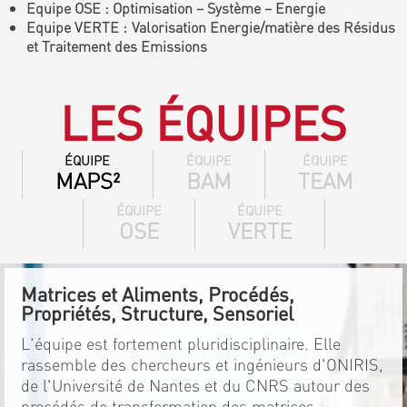
Equipe OSE : Optimisation – Système – Energie
Equipe VERTE : Valorisation Energie/matière des Résidus
et Traitement des Emissions
LES ÉQUIPES
ÉQUIPE
ÉQUIPE
ÉQUIPE
MAPS²
BAM
TEAM
ÉQUIPE
ÉQUIPE
OSE
VERTE
Matrices et Aliments, Procédés,
Propriétés, Structure, Sensoriel
L'équipe est fortement pluridisciplinaire. Elle
rassemble des chercheurs et ingénieurs d'ONIRIS,
de l'Université de Nantes et du CNRS autour des
procédés de transformation des matrices