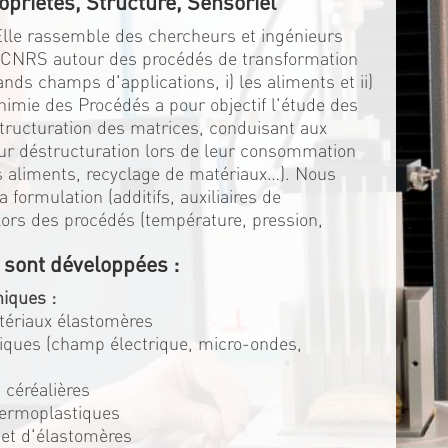
opriétés, Structure, Sensoriel
 Elle rassemble des chercheurs et ingénieurs
u CNRS autour des procédés de transformation
ds champs d'applications, i) les aliments et ii)
himie des Procédés a pour objectif l'étude des
structuration des matrices, conduisant aux
eur déstructuration lors de leur consommation
es aliments, recyclage de matériaux…). Nous
 formulation (additifs, auxiliaires de
s lors des procédés (température, pression,
 sont développées :
iques :
atériaux élastomères
triques (champ électrique, micro-ondes,
 céréalières
hermoplastiques
 et d'élastomères