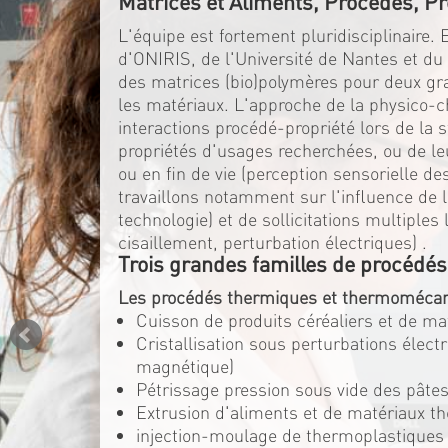
Matrices et Aliments, Procédés, Pr
L'équipe est fortement pluridisciplinaire.
d'ONIRIS, de l'Université de Nantes et d
des matrices (bio)polymères pour deux gran
les matériaux. L'approche de la physico-c
interactions procédé-propriété lors de la 
propriétés d'usages recherchées, ou de l
ou en fin de vie (perception sensorielle d
travaillons notamment sur l'influence de la
technologie) et de sollicitations multiple
cisaillement, perturbation électriques) .
Trois grandes familles de procédés
Les procédés thermiques et thermomécan
Cuisson de produits céréaliers et de m
Cristallisation sous perturbations élec
magnétique)
Pétrissage pression sous vide des pâtes
Extrusion d'aliments et de matériaux t
injection-moulage de thermoplastiques