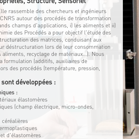
opriétés, Structure, Sensoriel
 Elle rassemble des chercheurs et ingénieurs
u CNRS autour des procédés de transformation
ds champs d'applications, i) les aliments et ii)
himie des Procédés a pour objectif l'étude des
structuration des matrices, conduisant aux
eur déstructuration lors de leur consommation
es aliments, recyclage de matériaux…). Nous
 formulation (additifs, auxiliaires de
s lors des procédés (température, pression,
 sont développées :
iques :
atériaux élastomères
triques (champ électrique, micro-ondes,
 céréalières
hermoplastiques
 et d'élastomères