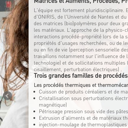
Matrices et Aliments, Procédés, Pr
L'équipe est fortement pluridisciplinaire.
d'ONIRIS, de l'Université de Nantes et d
des matrices (bio)polymères pour deux gran
les matériaux. L'approche de la physico-c
interactions procédé-propriété lors de la 
propriétés d'usages recherchées, ou de l
ou en fin de vie (perception sensorielle d
travaillons notamment sur l'influence de la
technologie) et de sollicitations multiple
cisaillement, perturbation électriques) .
Trois grandes familles de procédés
Les procédés thermiques et thermomécan
Cuisson de produits céréaliers et de m
Cristallisation sous perturbations élec
magnétique)
Pétrissage pression sous vide des pâtes
Extrusion d'aliments et de matériaux t
injection-moulage de thermoplastiques