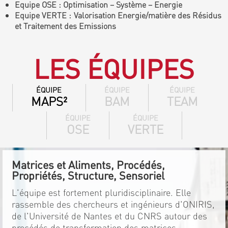
Equipe OSE : Optimisation – Système – Energie
Equipe VERTE : Valorisation Energie/matière des Résidus
et Traitement des Emissions
LES ÉQUIPES
ÉQUIPE
ÉQUIPE
ÉQUIPE
MAPS²
BAM
TEAM
ÉQUIPE
ÉQUIPE
OSE
VERTE
Matrices et Aliments, Procédés,
Propriétés, Structure, Sensoriel
L'équipe est fortement pluridisciplinaire. Elle
rassemble des chercheurs et ingénieurs d'ONIRIS,
de l'Université de Nantes et du CNRS autour des
procédés de transformation des matrices