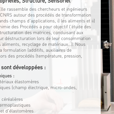
opriétés, Structure, Sensoriel
 Elle rassemble des chercheurs et ingénieurs
u CNRS autour des procédés de transformation
ds champs d'applications, i) les aliments et ii)
himie des Procédés a pour objectif l'étude des
structuration des matrices, conduisant aux
eur déstructuration lors de leur consommation
es aliments, recyclage de matériaux…). Nous
 formulation (additifs, auxiliaires de
s lors des procédés (température, pression,
 sont développées :
iques :
atériaux élastomères
triques (champ électrique, micro-ondes,
 céréalières
hermoplastiques
 et d'élastomères