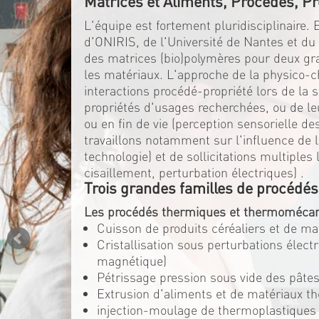
Matrices et Aliments, Procédés, Pr
L'équipe est fortement pluridisciplinaire.
d'ONIRIS, de l'Université de Nantes et d
des matrices (bio)polymères pour deux gran
les matériaux. L'approche de la physico-c
interactions procédé-propriété lors de la 
propriétés d'usages recherchées, ou de l
ou en fin de vie (perception sensorielle d
travaillons notamment sur l'influence de la
technologie) et de sollicitations multiple
cisaillement, perturbation électriques) .
Trois grandes familles de procédés
Les procédés thermiques et thermomécan
Cuisson de produits céréaliers et de m
Cristallisation sous perturbations élec
magnétique)
Pétrissage pression sous vide des pâtes
Extrusion d'aliments et de matériaux t
injection-moulage de thermoplastiques