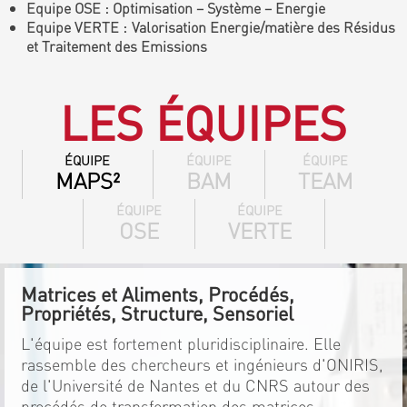
Equipe OSE : Optimisation – Système – Energie
Equipe VERTE : Valorisation Energie/matière des Résidus
et Traitement des Emissions
LES ÉQUIPES
ÉQUIPE
ÉQUIPE
ÉQUIPE
MAPS²
BAM
TEAM
ÉQUIPE
ÉQUIPE
OSE
VERTE
Matrices et Aliments, Procédés,
Propriétés, Structure, Sensoriel
L'équipe est fortement pluridisciplinaire. Elle
rassemble des chercheurs et ingénieurs d'ONIRIS,
de l'Université de Nantes et du CNRS autour des
procédés de transformation des matrices