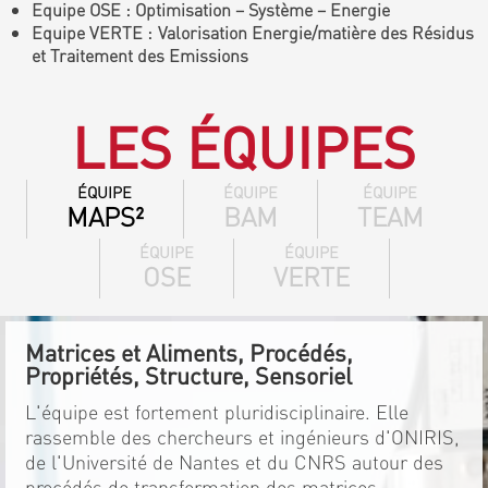
Equipe OSE : Optimisation – Système – Energie
Equipe VERTE : Valorisation Energie/matière des Résidus
et Traitement des Emissions
LES ÉQUIPES
ÉQUIPE
ÉQUIPE
ÉQUIPE
MAPS²
BAM
TEAM
ÉQUIPE
ÉQUIPE
OSE
VERTE
Matrices et Aliments, Procédés,
Propriétés, Structure, Sensoriel
L'équipe est fortement pluridisciplinaire. Elle
rassemble des chercheurs et ingénieurs d'ONIRIS,
de l'Université de Nantes et du CNRS autour des
procédés de transformation des matrices