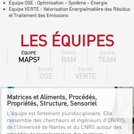
Equipe OSE : Optimisation – Système – Energie
Equipe VERTE : Valorisation Energie/matière des Résidus
et Traitement des Emissions
LES ÉQUIPES
ÉQUIPE
ÉQUIPE
ÉQUIPE
MAPS²
BAM
TEAM
ÉQUIPE
ÉQUIPE
OSE
VERTE
Matrices et Aliments, Procédés,
Propriétés, Structure, Sensoriel
L'équipe est fortement pluridisciplinaire. Elle
rassemble des chercheurs et ingénieurs d'ONIRIS,
de l'Université de Nantes et du CNRS autour des
procédés de transformation des matrices