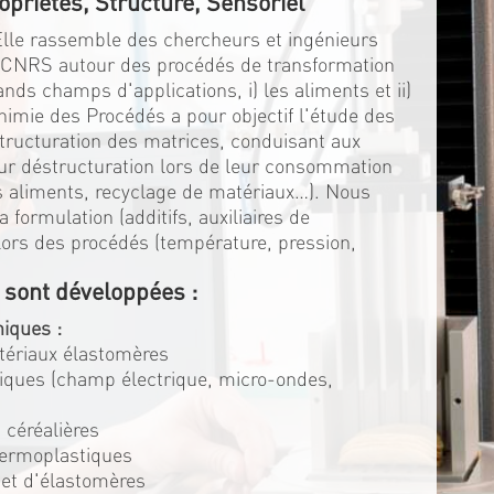
opriétés, Structure, Sensoriel
 Elle rassemble des chercheurs et ingénieurs
u CNRS autour des procédés de transformation
ds champs d'applications, i) les aliments et ii)
himie des Procédés a pour objectif l'étude des
structuration des matrices, conduisant aux
eur déstructuration lors de leur consommation
es aliments, recyclage de matériaux…). Nous
 formulation (additifs, auxiliaires de
s lors des procédés (température, pression,
 sont développées :
iques :
atériaux élastomères
triques (champ électrique, micro-ondes,
 céréalières
hermoplastiques
 et d'élastomères