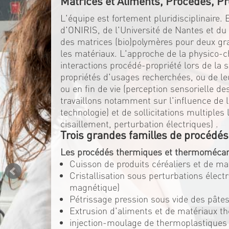
Matrices et Aliments, Procédés, Pr
L'équipe est fortement pluridisciplinaire.
d'ONIRIS, de l'Université de Nantes et d
des matrices (bio)polymères pour deux gran
les matériaux. L'approche de la physico-c
interactions procédé-propriété lors de la 
propriétés d'usages recherchées, ou de l
ou en fin de vie (perception sensorielle d
travaillons notamment sur l'influence de la
technologie) et de sollicitations multiple
cisaillement, perturbation électriques) .
Trois grandes familles de procédés
Les procédés thermiques et thermomécan
Cuisson de produits céréaliers et de m
Cristallisation sous perturbations élec
magnétique)
Pétrissage pression sous vide des pâtes
Extrusion d'aliments et de matériaux t
injection-moulage de thermoplastiques