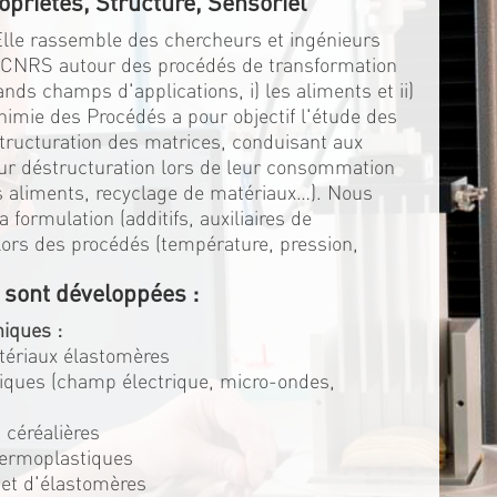
opriétés, Structure, Sensoriel
 Elle rassemble des chercheurs et ingénieurs
u CNRS autour des procédés de transformation
ds champs d'applications, i) les aliments et ii)
himie des Procédés a pour objectif l'étude des
structuration des matrices, conduisant aux
eur déstructuration lors de leur consommation
es aliments, recyclage de matériaux…). Nous
 formulation (additifs, auxiliaires de
s lors des procédés (température, pression,
 sont développées :
iques :
atériaux élastomères
triques (champ électrique, micro-ondes,
 céréalières
hermoplastiques
 et d'élastomères