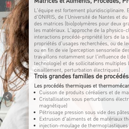
Matrices et Aliments, Procédés, Pr
L'équipe est fortement pluridisciplinaire.
d'ONIRIS, de l'Université de Nantes et d
des matrices (bio)polymères pour deux gran
les matériaux. L'approche de la physico-c
interactions procédé-propriété lors de la 
propriétés d'usages recherchées, ou de l
ou en fin de vie (perception sensorielle d
travaillons notamment sur l'influence de la
technologie) et de sollicitations multiple
cisaillement, perturbation électriques) .
Trois grandes familles de procédés
Les procédés thermiques et thermomécan
Cuisson de produits céréaliers et de m
Cristallisation sous perturbations élec
magnétique)
Pétrissage pression sous vide des pâtes
Extrusion d'aliments et de matériaux t
injection-moulage de thermoplastiques