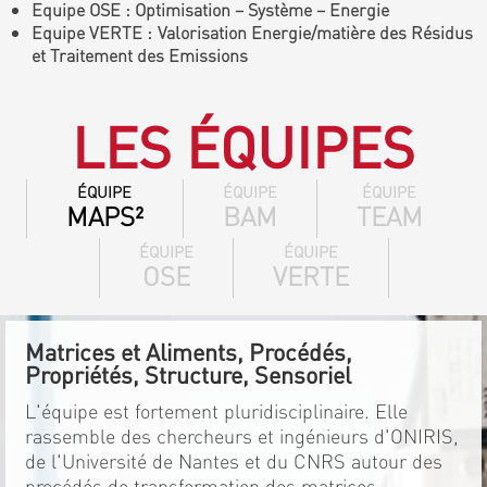
Equipe OSE : Optimisation – Système – Energie
Equipe VERTE : Valorisation Energie/matière des Résidus
et Traitement des Emissions
LES ÉQUIPES
ÉQUIPE
ÉQUIPE
ÉQUIPE
MAPS²
BAM
TEAM
ÉQUIPE
ÉQUIPE
OSE
VERTE
Matrices et Aliments, Procédés,
Propriétés, Structure, Sensoriel
L'équipe est fortement pluridisciplinaire. Elle
rassemble des chercheurs et ingénieurs d'ONIRIS,
de l'Université de Nantes et du CNRS autour des
procédés de transformation des matrices