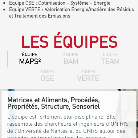
Equipe OSE : Optimisation – Système – Energie
Equipe VERTE : Valorisation Energie/matière des Résidus
et Traitement des Emissions
LES ÉQUIPES
ÉQUIPE
ÉQUIPE
ÉQUIPE
MAPS²
BAM
TEAM
ÉQUIPE
ÉQUIPE
OSE
VERTE
Matrices et Aliments, Procédés,
Propriétés, Structure, Sensoriel
L'équipe est fortement pluridisciplinaire. Elle
rassemble des chercheurs et ingénieurs d'ONIRIS,
de l'Université de Nantes et du CNRS autour des
procédés de transformation des matrices