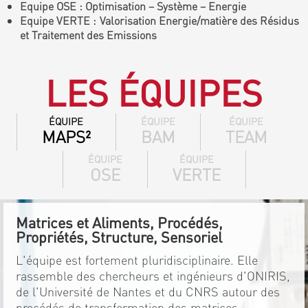
Equipe OSE : Optimisation – Système – Energie
Equipe VERTE : Valorisation Energie/matière des Résidus
et Traitement des Emissions
LES ÉQUIPES
ÉQUIPE
ÉQUIPE
ÉQUIPE
MAPS²
BAM
TEAM
ÉQUIPE
ÉQUIPE
OSE
VERTE
Matrices et Aliments, Procédés,
Propriétés, Structure, Sensoriel
L'équipe est fortement pluridisciplinaire. Elle
rassemble des chercheurs et ingénieurs d'ONIRIS,
de l'Université de Nantes et du CNRS autour des
procédés de transformation des matrices