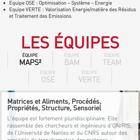
Equipe OSE : Optimisation – Système – Energie
Equipe VERTE : Valorisation Energie/matière des Résidus
et Traitement des Emissions
LES ÉQUIPES
ÉQUIPE
ÉQUIPE
ÉQUIPE
MAPS²
BAM
TEAM
ÉQUIPE
ÉQUIPE
OSE
VERTE
Matrices et Aliments, Procédés,
Propriétés, Structure, Sensoriel
L'équipe est fortement pluridisciplinaire. Elle
rassemble des chercheurs et ingénieurs d'ONIRIS,
de l'Université de Nantes et du CNRS autour des
procédés de transformation des matrices