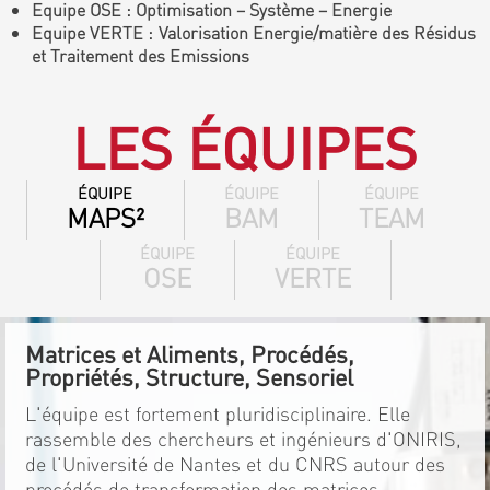
Equipe OSE : Optimisation – Système – Energie
Equipe VERTE : Valorisation Energie/matière des Résidus
et Traitement des Emissions
LES ÉQUIPES
ÉQUIPE
ÉQUIPE
ÉQUIPE
MAPS²
BAM
TEAM
ÉQUIPE
ÉQUIPE
OSE
VERTE
Matrices et Aliments, Procédés,
Propriétés, Structure, Sensoriel
L'équipe est fortement pluridisciplinaire. Elle
rassemble des chercheurs et ingénieurs d'ONIRIS,
de l'Université de Nantes et du CNRS autour des
procédés de transformation des matrices