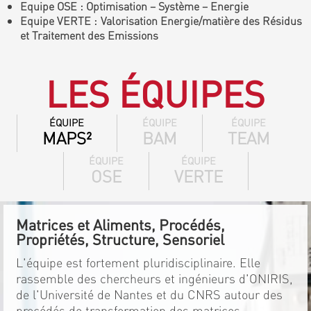
Equipe OSE : Optimisation – Système – Energie
Equipe VERTE : Valorisation Energie/matière des Résidus
et Traitement des Emissions
LES ÉQUIPES
ÉQUIPE
ÉQUIPE
ÉQUIPE
MAPS²
BAM
TEAM
ÉQUIPE
ÉQUIPE
OSE
VERTE
Matrices et Aliments, Procédés,
Propriétés, Structure, Sensoriel
L'équipe est fortement pluridisciplinaire. Elle
rassemble des chercheurs et ingénieurs d'ONIRIS,
de l'Université de Nantes et du CNRS autour des
procédés de transformation des matrices