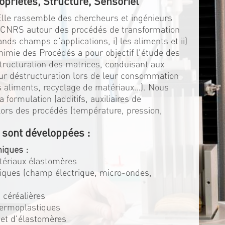
opriétés, Structure, Sensoriel
 Elle rassemble des chercheurs et ingénieurs
u CNRS autour des procédés de transformation
ds champs d'applications, i) les aliments et ii)
himie des Procédés a pour objectif l'étude des
structuration des matrices, conduisant aux
eur déstructuration lors de leur consommation
es aliments, recyclage de matériaux…). Nous
 formulation (additifs, auxiliaires de
s lors des procédés (température, pression,
 sont développées :
iques :
atériaux élastomères
triques (champ électrique, micro-ondes,
 céréalières
hermoplastiques
 et d'élastomères