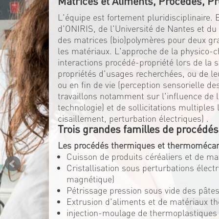
Matrices et Aliments, Procédés, Pr
L'équipe est fortement pluridisciplinaire.
d'ONIRIS, de l'Université de Nantes et d
des matrices (bio)polymères pour deux gran
les matériaux. L'approche de la physico-c
interactions procédé-propriété lors de la 
propriétés d'usages recherchées, ou de l
ou en fin de vie (perception sensorielle d
travaillons notamment sur l'influence de la
technologie) et de sollicitations multiple
cisaillement, perturbation électriques) .
Trois grandes familles de procédés
Les procédés thermiques et thermomécan
Cuisson de produits céréaliers et de m
Cristallisation sous perturbations élec
magnétique)
Pétrissage pression sous vide des pâtes
Extrusion d'aliments et de matériaux t
injection-moulage de thermoplastiques