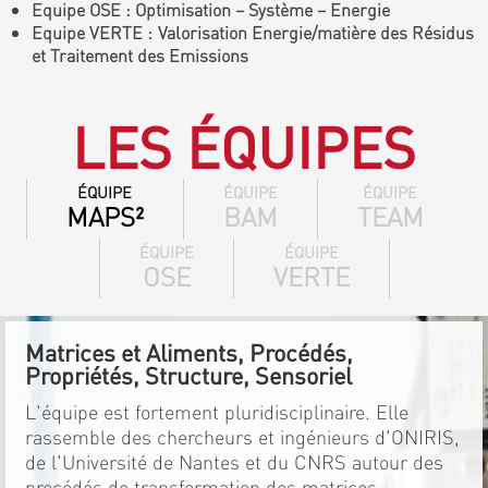
Equipe OSE : Optimisation – Système – Energie
Equipe VERTE : Valorisation Energie/matière des Résidus
et Traitement des Emissions
LES ÉQUIPES
ÉQUIPE
ÉQUIPE
ÉQUIPE
MAPS²
BAM
TEAM
ÉQUIPE
ÉQUIPE
OSE
VERTE
Matrices et Aliments, Procédés,
Propriétés, Structure, Sensoriel
L'équipe est fortement pluridisciplinaire. Elle
rassemble des chercheurs et ingénieurs d'ONIRIS,
de l'Université de Nantes et du CNRS autour des
procédés de transformation des matrices