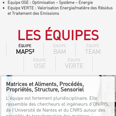
Equipe OSE : Optimisation – Système – Energie
Equipe VERTE : Valorisation Energie/matière des Résidus
et Traitement des Emissions
LES ÉQUIPES
ÉQUIPE
ÉQUIPE
ÉQUIPE
MAPS²
BAM
TEAM
ÉQUIPE
ÉQUIPE
OSE
VERTE
Matrices et Aliments, Procédés,
Propriétés, Structure, Sensoriel
L'équipe est fortement pluridisciplinaire. Elle
rassemble des chercheurs et ingénieurs d'ONIRIS,
de l'Université de Nantes et du CNRS autour des
procédés de transformation des matrices