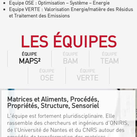
Equipe OSE : Optimisation – Système – Energie
Equipe VERTE : Valorisation Energie/matière des Résidus
et Traitement des Emissions
LES ÉQUIPES
ÉQUIPE
ÉQUIPE
ÉQUIPE
MAPS²
BAM
TEAM
ÉQUIPE
ÉQUIPE
OSE
VERTE
Matrices et Aliments, Procédés,
Propriétés, Structure, Sensoriel
L'équipe est fortement pluridisciplinaire. Elle
rassemble des chercheurs et ingénieurs d'ONIRIS,
de l'Université de Nantes et du CNRS autour des
procédés de transformation des matrices