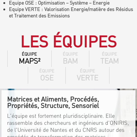
Equipe OSE : Optimisation – Système – Energie
Equipe VERTE : Valorisation Energie/matière des Résidus
et Traitement des Emissions
LES ÉQUIPES
ÉQUIPE
ÉQUIPE
ÉQUIPE
MAPS²
BAM
TEAM
ÉQUIPE
ÉQUIPE
OSE
VERTE
Matrices et Aliments, Procédés,
Propriétés, Structure, Sensoriel
L'équipe est fortement pluridisciplinaire. Elle
rassemble des chercheurs et ingénieurs d'ONIRIS,
de l'Université de Nantes et du CNRS autour des
procédés de transformation des matrices