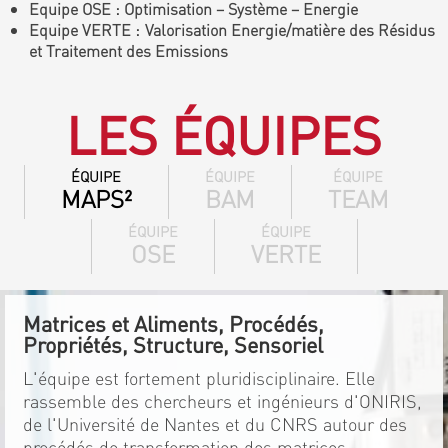
Equipe OSE : Optimisation – Système – Energie
Equipe VERTE : Valorisation Energie/matière des Résidus
et Traitement des Emissions
LES ÉQUIPES
ÉQUIPE
ÉQUIPE
ÉQUIPE
MAPS²
BAM
TEAM
ÉQUIPE
ÉQUIPE
OSE
VERTE
Matrices et Aliments, Procédés,
Propriétés, Structure, Sensoriel
L'équipe est fortement pluridisciplinaire. Elle
rassemble des chercheurs et ingénieurs d'ONIRIS,
de l'Université de Nantes et du CNRS autour des
procédés de transformation des matrices