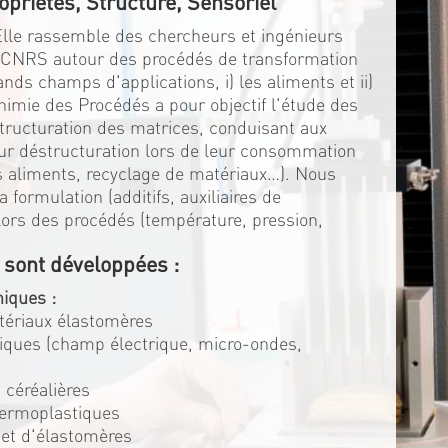
opriétés, Structure, Sensoriel
 Elle rassemble des chercheurs et ingénieurs
u CNRS autour des procédés de transformation
ds champs d'applications, i) les aliments et ii)
himie des Procédés a pour objectif l'étude des
structuration des matrices, conduisant aux
eur déstructuration lors de leur consommation
es aliments, recyclage de matériaux…). Nous
 formulation (additifs, auxiliaires de
s lors des procédés (température, pression,
 sont développées :
iques :
atériaux élastomères
triques (champ électrique, micro-ondes,
 céréalières
hermoplastiques
 et d'élastomères