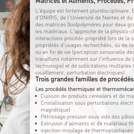
Matrices et Aliments, Procédés, Pr
L'équipe est fortement pluridisciplinaire.
d'ONIRIS, de l'Université de Nantes et d
des matrices (bio)polymères pour deux gran
les matériaux. L'approche de la physico-c
interactions procédé-propriété lors de la 
propriétés d'usages recherchées, ou de l
ou en fin de vie (perception sensorielle d
travaillons notamment sur l'influence de la
technologie) et de sollicitations multiple
cisaillement, perturbation électriques) .
Trois grandes familles de procédés
Les procédés thermiques et thermomécan
Cuisson de produits céréaliers et de m
Cristallisation sous perturbations élec
magnétique)
Pétrissage pression sous vide des pâtes
Extrusion d'aliments et de matériaux t
injection-moulage de thermoplastiques