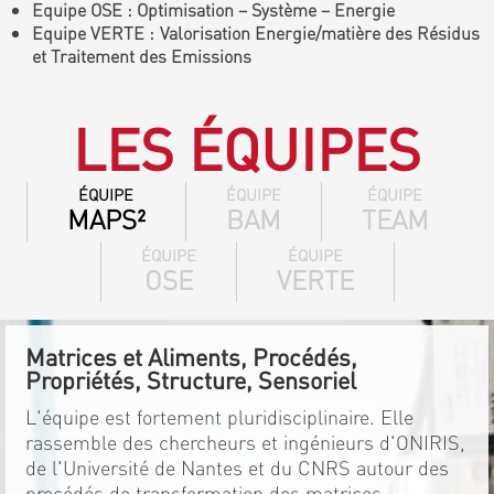
Equipe OSE : Optimisation – Système – Energie
Equipe VERTE : Valorisation Energie/matière des Résidus
et Traitement des Emissions
LES ÉQUIPES
ÉQUIPE
ÉQUIPE
ÉQUIPE
MAPS²
BAM
TEAM
ÉQUIPE
ÉQUIPE
OSE
VERTE
Matrices et Aliments, Procédés,
Propriétés, Structure, Sensoriel
L'équipe est fortement pluridisciplinaire. Elle
rassemble des chercheurs et ingénieurs d'ONIRIS,
de l'Université de Nantes et du CNRS autour des
procédés de transformation des matrices