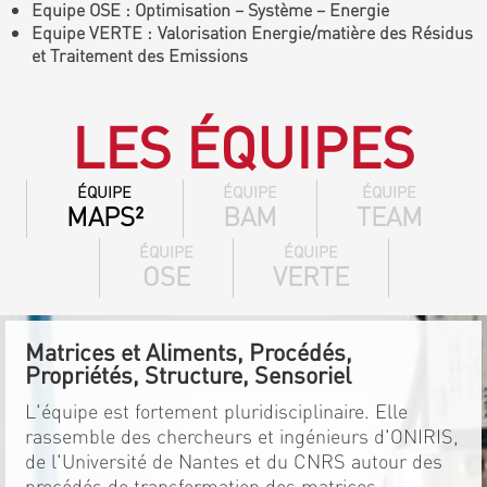
Equipe OSE : Optimisation – Système – Energie
Equipe VERTE : Valorisation Energie/matière des Résidus
et Traitement des Emissions
LES ÉQUIPES
ÉQUIPE
ÉQUIPE
ÉQUIPE
MAPS²
BAM
TEAM
ÉQUIPE
ÉQUIPE
OSE
VERTE
Matrices et Aliments, Procédés,
Propriétés, Structure, Sensoriel
L'équipe est fortement pluridisciplinaire. Elle
rassemble des chercheurs et ingénieurs d'ONIRIS,
de l'Université de Nantes et du CNRS autour des
procédés de transformation des matrices