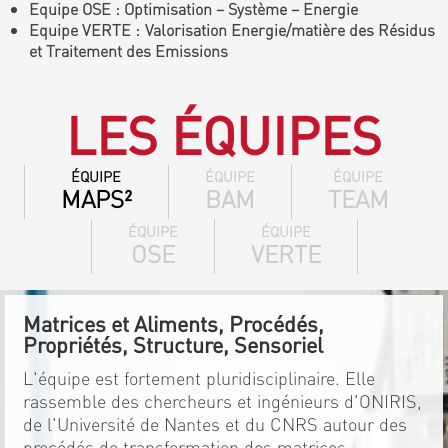
Equipe OSE : Optimisation – Système – Energie
Equipe VERTE : Valorisation Energie/matière des Résidus
et Traitement des Emissions
LES ÉQUIPES
ÉQUIPE
ÉQUIPE
ÉQUIPE
MAPS²
BAM
TEAM
ÉQUIPE
ÉQUIPE
OSE
VERTE
Matrices et Aliments, Procédés,
Propriétés, Structure, Sensoriel
L'équipe est fortement pluridisciplinaire. Elle
rassemble des chercheurs et ingénieurs d'ONIRIS,
de l'Université de Nantes et du CNRS autour des
procédés de transformation des matrices